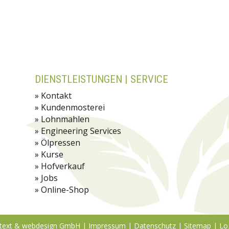
DIENSTLEISTUNGEN | SERVICE
» Kontakt
» Kundenmosterei
» Lohnmahlen
» Engineering Services
» Ölpressen
»
Kurse
» Hofverkauf
» Jobs
» Online-Shop
text & webdesign GmbH
|
Impressum
|
Datenschutz
|
Sitemap
|
Lo